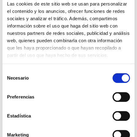
Las cookies de este sitio web se usan para personalizar
el contenido y los anuncios, ofrecer funciones de redes
sociales y analizar el tráfico. Además, compartimos
información sobre el uso que haga del sitio web con
nuestros partners de redes sociales, publicidad y análisis
web, quienes pueden combinarla con otra información
que les haya proporcionado o que hayan recopilado a
partir del uso que haya hecho de sus servicios.
Selección
Necesario
de
VER PRODUCTOS POR
consentimiento
PREOCUPACIÓN DE LA PIEL
Preferencias
¿Conoces las preocupaciones de la piel de tus pacientes
Estadística
pero no estás seguro de qué dispositivo de cuidado de
la piel con láser invertir para tu clínica? ¡Déjanos
Marketing