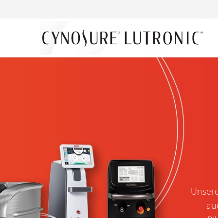
Unsere
au