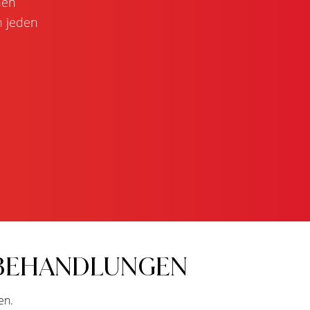
hen
h jeden
-BEHANDLUNGEN
en.