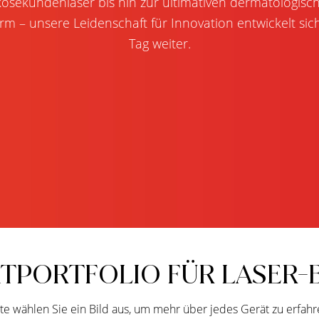
kosekundenlaser bis hin zur ultimativen dermatologisc
orm – unsere Leidenschaft für Innovation entwickelt sic
Tag weiter.
TPORTFOLIO FÜR LASER
tte wählen Sie ein Bild aus, um mehr über jedes Gerät zu erfahr