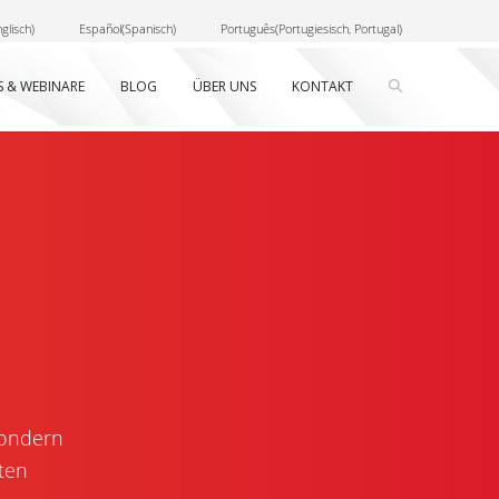
glisch
)
Español
(
Spanisch
)
Português
(
Portugiesisch, Portugal
)
S & WEBINARE
BLOG
ÜBER UNS
KONTAKT
sondern
ten