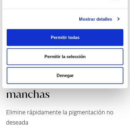
Mostrar detalles
APRENDER MÁS
Permitir todas
Permitir la selección
Pigmentación o
Denegar
manchas
Elimine rápidamente la pigmentación no
deseada