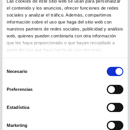
Las cookies de este sitio web se usan para personalizar
el contenido y los anuncios, ofrecer funciones de redes
sociales y analizar el tráfico. Además, compartimos
información sobre el uso que haga del sitio web con
APRENDER MÁS
nuestros partners de redes sociales, publicidad y análisis
web, quienes pueden combinarla con otra información
que les haya proporcionado o que hayan recopilado a
partir del uso que haya hecho de sus servicios.
Selección
Necesario
de
consentimiento
Lesiones vasculares
Preferencias
(tratamientos de venas)
Estadística
Reduzca la apariencia de las venas faciales y
Marketing
de las piernas sin cirugía.