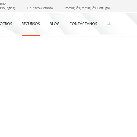
añol
lish
(
Inglés
)
Deutsch
(
Alemán
)
Português
(
Portugués, Portugal
)
OTROS
RECURSOS
BLOG
CONTÁCTANOS