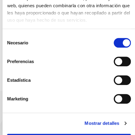
inactividad y resultados rápidos
web, quienes pueden combinarla con otra información que
les haya proporcionado o que hayan recopilado a partir del
Bajo costo de propiedad, fácil de delegar y sin
uso que haya hecho de sus servicios.
límite de disparos por procedimiento
Selección
Necesario
de
consentimiento
Pueden
aumentar
la
absorción
de
activos
tópicos
específico
Preferencias
Estadística
Marketing
¿Cómo ayuda
Mostrar detalles