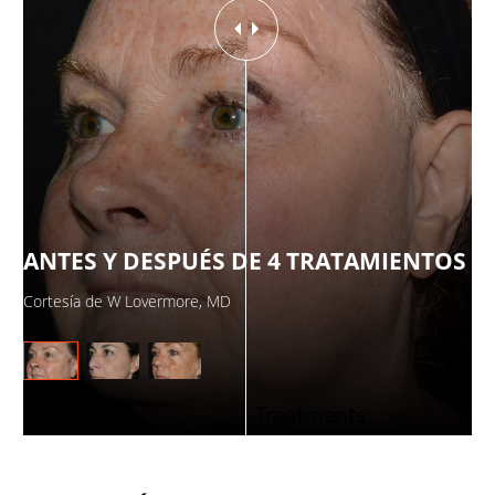
OS
ANTES Y DESPUÉS DE 4 TRATAMIENTOS
A
Cortesía de W Lovermore, MD
Cor