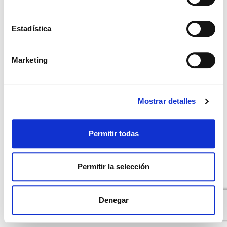
Encontrar una clínica o doctor cerca de ti
Contáctanos
Estadística
Contáctanos
Marketing
Privacy Policy
Mostrar detalles
English
(
Inglés
)
Deutsch
(
Alemán
)
Español
Permitir todas
Português
(
Portugués, Portugal
)
Permitir la selección
Denegar