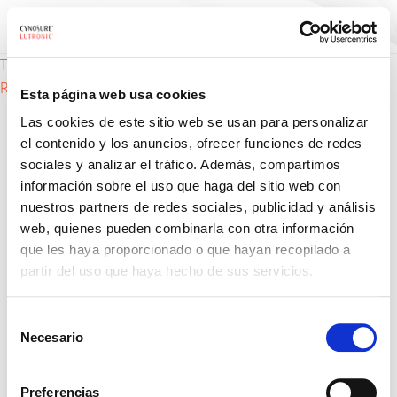
Navegación
TA (Ácido Tranexámico) – Funciones
RS Ampoule (Resveratrol) – activo
Esta página web usa cookies
de
Las cookies de este sitio web se usan para personalizar
el contenido y los anuncios, ofrecer funciones de redes
entradas
sociales y analizar el tráfico. Además, compartimos
información sobre el uso que haga del sitio web con
nuestros partners de redes sociales, publicidad y análisis
web, quienes pueden combinarla con otra información
que les haya proporcionado o que hayan recopilado a
Productos
partir del uso que haya hecho de sus servicios.
Tratamientos
Selección
Para doctores
Necesario
de
consentimiento
Nosotros
Preferencias