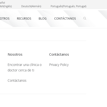
añol
lish
(
Inglés
)
Deutsch
(
Alemán
)
Português
(
Portugués, Portugal
)
OTROS
RECURSOS
BLOG
CONTÁCTANOS
Nosotros
Contáctanos
Encontrar una clínica o
Privacy Policy
doctor cerca de ti
Contáctanos