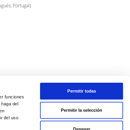
ugués, Portugal
)
Permitir todas
er funciones
 haga del
Permitir la selección
den
r del uso
Denegar