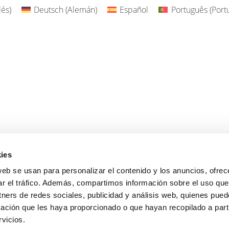
lés
)
Deutsch
(
Alemán
)
Español
Português
(
Port
ies
web se usan para personalizar el contenido y los anuncios, ofrec
ar el tráfico. Además, compartimos información sobre el uso que
tners de redes sociales, publicidad y análisis web, quienes pue
ación que les haya proporcionado o que hayan recopilado a parti
vicios.