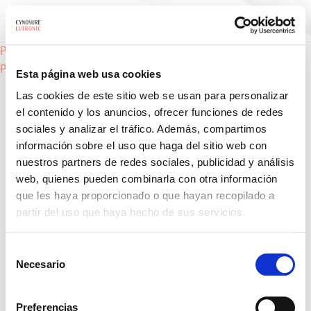
Navegación
Potenza – todos
Pico Plus – todos
Esta página web usa cookies
de
Las cookies de este sitio web se usan para personalizar
el contenido y los anuncios, ofrecer funciones de redes
entradas
sociales y analizar el tráfico. Además, compartimos
información sobre el uso que haga del sitio web con
nuestros partners de redes sociales, publicidad y análisis
web, quienes pueden combinarla con otra información
que les haya proporcionado o que hayan recopilado a
Productos
partir del uso que haya hecho de sus servicios.
Tratamientos
Selección
Para doctores
Necesario
de
consentimiento
Nosotros
Preferencias