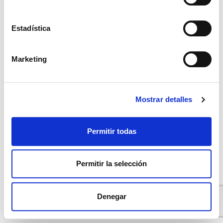
Encontrar una clínica o doctor cerca de ti
Contáctanos
Estadística
Contáctanos
Marketing
Privacy Policy
Mostrar detalles
English
(
Inglés
)
Deutsch
(
Alemán
)
Español
Permitir todas
Português
(
Portugués, Portugal
)
Permitir la selección
Denegar