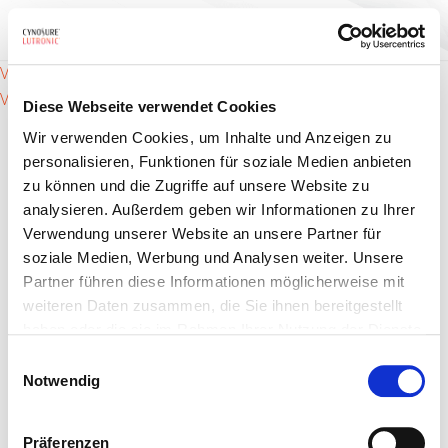
Beitrags-
VA Ampulle (Vitamin A / Retinol) – Funktionen
VA Ampulle (Vitamin A / Retinol) – Inhaltsstoffe
Diese Webseite verwendet Cookies
Navigation
Wir verwenden Cookies, um Inhalte und Anzeigen zu
personalisieren, Funktionen für soziale Medien anbieten
zu können und die Zugriffe auf unsere Website zu
analysieren. Außerdem geben wir Informationen zu Ihrer
Verwendung unserer Website an unsere Partner für
soziale Medien, Werbung und Analysen weiter. Unsere
Partner führen diese Informationen möglicherweise mit
Produkte
weiteren Daten zusammen, die Sie ihnen bereitgestellt
Indikationen
haben oder die sie im Rahmen Ihrer Nutzung der Dienste
gesammelt haben.
Einwilligungsauswahl
Für Anbieter
Notwendig
Über uns
Präferenzen