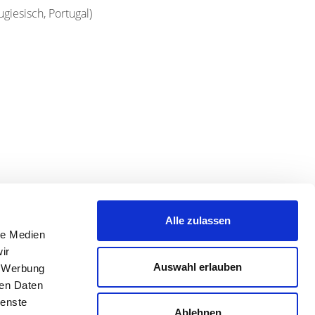
ugiesisch, Portugal
)
Alle zulassen
le Medien
ir
Auswahl erlauben
, Werbung
ren Daten
ienste
Ablehnen