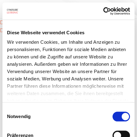
Beitrags-
Derma V – Schmerzen
Derma V – Hautzustände
Diese Webseite verwendet Cookies
Navigation
Wir verwenden Cookies, um Inhalte und Anzeigen zu
personalisieren, Funktionen für soziale Medien anbieten
zu können und die Zugriffe auf unsere Website zu
analysieren. Außerdem geben wir Informationen zu Ihrer
Verwendung unserer Website an unsere Partner für
soziale Medien, Werbung und Analysen weiter. Unsere
Partner führen diese Informationen möglicherweise mit
Produkte
weiteren Daten zusammen, die Sie ihnen bereitgestellt
Indikationen
haben oder die sie im Rahmen Ihrer Nutzung der Dienste
gesammelt haben.
Einwilligungsauswahl
Für Anbieter
Notwendig
Über uns
Präferenzen