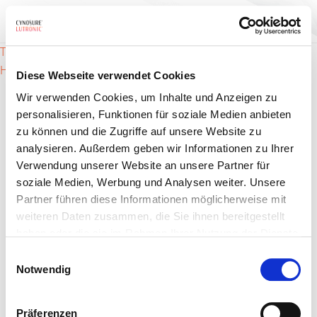
Beitrags-
Tattooentfernung
Haarentfernung
Diese Webseite verwendet Cookies
Navigation
Wir verwenden Cookies, um Inhalte und Anzeigen zu
personalisieren, Funktionen für soziale Medien anbieten
zu können und die Zugriffe auf unsere Website zu
analysieren. Außerdem geben wir Informationen zu Ihrer
Verwendung unserer Website an unsere Partner für
soziale Medien, Werbung und Analysen weiter. Unsere
Partner führen diese Informationen möglicherweise mit
Produkte
weiteren Daten zusammen, die Sie ihnen bereitgestellt
Indikationen
haben oder die sie im Rahmen Ihrer Nutzung der Dienste
gesammelt haben.
Einwilligungsauswahl
Für Anbieter
Notwendig
Über uns
Präferenzen