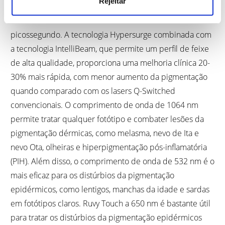
Rejeitar
que os lasers Q-Switched convencionais. Desta forma, o
efeito fotoacústico é similar ao dos lasers de
picossegundo. A tecnologia Hypersurge combinada com
a tecnologia IntelliBeam, que permite um perfil de feixe
de alta qualidade, proporciona uma melhoria clínica 20-
30% mais rápida, com menor aumento da pigmentação
quando comparado com os lasers Q-Switched
convencionais. O comprimento de onda de 1064 nm
permite tratar qualquer fotótipo e combater lesões da
pigmentação dérmicas, como melasma, nevo de Ita e
nevo Ota, olheiras e hiperpigmentação pós-inflamatória
(PIH). Além disso, o comprimento de onda de 532 nm é o
mais eficaz para os distúrbios da pigmentação
epidérmicos, como lentigos, manchas da idade e sardas
em fotótipos claros. Ruvy Touch a 650 nm é bastante útil
para tratar os distúrbios da pigmentação epidérmicos