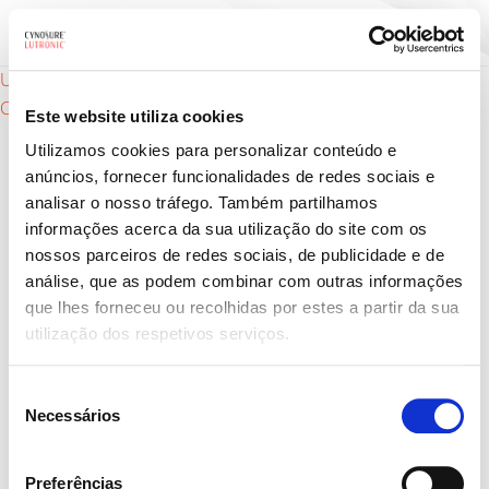
Navegação
Ultra – Tempo de recuperação
Clarity II – Como é que funciona
Este website utiliza cookies
de
Utilizamos cookies para personalizar conteúdo e
anúncios, fornecer funcionalidades de redes sociais e
artigos
analisar o nosso tráfego. Também partilhamos
informações acerca da sua utilização do site com os
nossos parceiros de redes sociais, de publicidade e de
análise, que as podem combinar com outras informações
que lhes forneceu ou recolhidas por estes a partir da sua
Produtos
utilização dos respetivos serviços.
Distúrbios da pele
Seleção
Para fornecedores
Necessários
de
consentimento
Encontre um provedor
Preferências