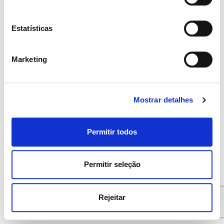
Contacte-nos
Estatísticas
Contacte-nos
Privacy Policy
Marketing
Mostrar detalhes
English
(
Inglês
)
Deutsch
(
Alemão
)
Español
(
Espanhol
)
Português
Permitir todos
Permitir seleção
Rejeitar