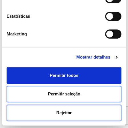
Contacte-nos
Estatísticas
Contacte-nos
Privacy Policy
Marketing
Mostrar detalhes
English
(
Inglês
)
Deutsch
(
Alemão
)
Español
(
Espanhol
)
Português
Permitir todos
Permitir seleção
Rejeitar