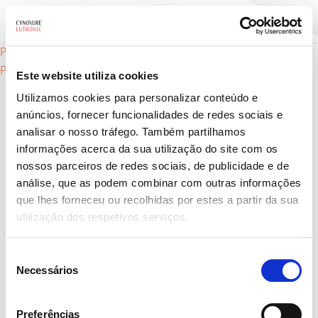
Navegação
Potenza – como funciona
Potenza – tipos de pele
Este website utiliza cookies
de
Utilizamos cookies para personalizar conteúdo e
anúncios, fornecer funcionalidades de redes sociais e
artigos
analisar o nosso tráfego. Também partilhamos
informações acerca da sua utilização do site com os
nossos parceiros de redes sociais, de publicidade e de
análise, que as podem combinar com outras informações
que lhes forneceu ou recolhidas por estes a partir da sua
Produtos
utilização dos respetivos serviços.
Distúrbios da pele
Seleção
Para fornecedores
Necessários
de
consentimento
Encontre um provedor
Preferências