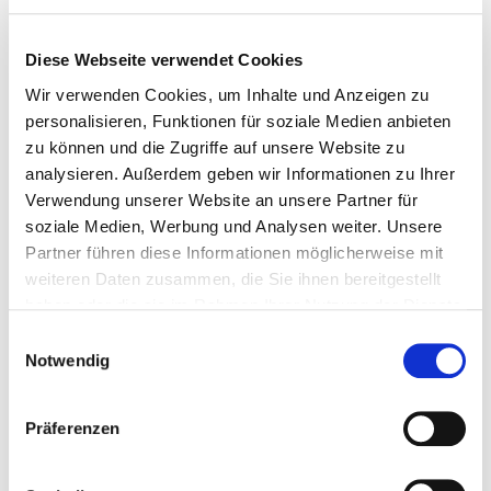
Der optimierte und intelligente 1927 nm Thulium-Laser
Diese Webseite verwendet Cookies
des LaseMD Ultra bringt einzigartige Funktionalität auf
Wir verwenden Cookies, um Inhalte und Anzeigen zu
den Hautpflegemarkt.
personalisieren, Funktionen für soziale Medien anbieten
zu können und die Zugriffe auf unsere Website zu
Höchste verfügbare Leistung für schnelle
analysieren. Außerdem geben wir Informationen zu Ihrer
Verwendung unserer Website an unsere Partner für
Behandlungen, anpassbar für mehrere Bereiche.
soziale Medien, Werbung und Analysen weiter. Unsere
Partner führen diese Informationen möglicherweise mit
Sanfte, wirksame Rundum-Verbesserung für alle
weiteren Daten zusammen, die Sie ihnen bereitgestellt
Hauttypen, das ganze Jahr über.
haben oder die sie im Rahmen Ihrer Nutzung der Dienste
gesammelt haben.
Einwilligungsauswahl
Notwendig
Komfortable Behandlung mit sehr geringer
Ausfallzeit und schnellen Ergebnissen.
Präferenzen
Minimale Betriebskosten, einfach zu delegieren