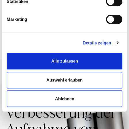
Statistiken
und keine Schusszahlbegrenzung pro Sitzung.
Kann die Absorption bestimmter topischer
Marketing
Präparate erhöhen
Details zeigen
Alle zulassen
Auswahl erlauben
Wie trägt Ultra zur
Ablehnen
Verbesserung der